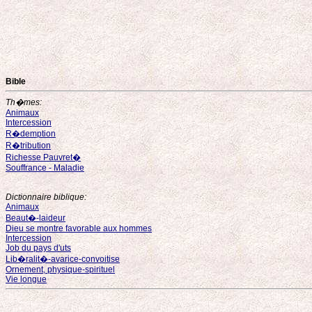
Bible
Th�mes:
Animaux
Intercession
R�demption
R�tribution
Richesse Pauvret�
Souffrance - Maladie
Dictionnaire biblique:
Animaux
Beaut�-laideur
Dieu se montre favorable aux hommes
Intercession
Job du pays d'uts
Lib�ralit�-avarice-convoitise
Ornement, physique-spirituel
Vie longue