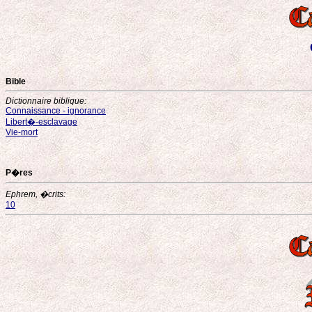
Bible
Dictionnaire biblique:
Connaissance - ignorance
Libert�-esclavage
Vie-mort
P�res
Ephrem, �crits:
10