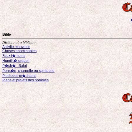
Bible
Dictionnaire biblique:
Activite mauvaise
Choses abominables
Faux t�moins
Humilit�-orgueil
P�ch� - Salut
Pens�e, charnelle ou spirituelle
Pieds des m�chants
Plans et projets des hommes