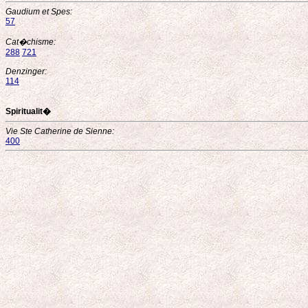
Gaudium et Spes:
57
Cat�chisme:
288
721
Denzinger:
114
Spiritualit�
Vie Ste Catherine de Sienne:
400