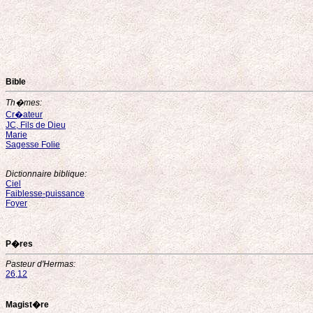
Bible
Th�mes:
Cr�ateur
JC, Fils de Dieu
Marie
Sagesse Folie
Dictionnaire biblique:
Ciel
Faiblesse-puissance
Foyer
P�res
Pasteur d'Hermas:
26,12
Magist�re